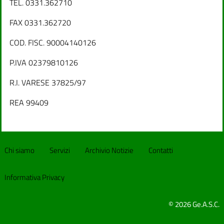
TEL. 0331.362710
FAX 0331.362720
COD. FISC. 90004140126
P.IVA 02379810126
R.I. VARESE 37825/97
REA 99409
Chi siamo
Servizi
Archivio Notizie
Contatti
Informativa Privacy
© 2026 Ge.A.S.C.