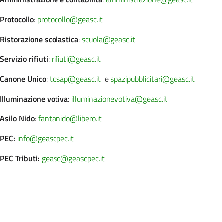
Protocollo
:
protocollo@geasc.it
Ristorazione scolastica
:
scuola@geasc.it
Servizio rifiuti
:
rifiuti@geasc.it
Canone Unico
:
tosap@geasc.it
e
spazipubblicitari@geasc.it
Illuminazione votiva
:
illuminazionevotiva@geasc.it
Asilo Nido
:
fantanido@libero.it
PEC:
info@geascpec.it
PEC Tributi:
geasc@geascpec.it