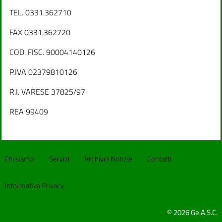
TEL. 0331.362710
FAX 0331.362720
COD. FISC. 90004140126
P.IVA 02379810126
R.I. VARESE 37825/97
REA 99409
Chi siamo
Servizi
Archivio Notizie
Contatti
Informativa Privacy
© 2026 Ge.A.S.C.