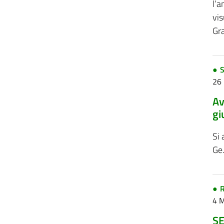
l’
vis
Gra
S
26
Av
gi
Si 
Ge.
R
4 
SE