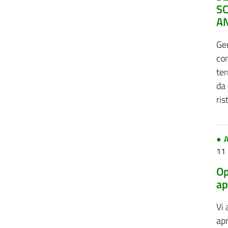
SC
A
Gen
con
te
da 
ris
A
11
Op
ap
Vi
apr