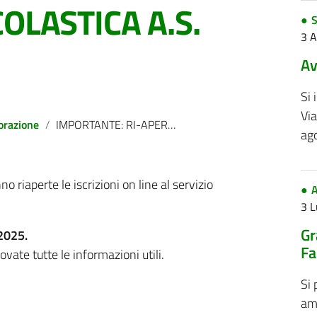
OLASTICA A.S.
S
3 
Av
Si 
Via
orazione
IMPORTANTE: RI-APERTURA ISCRIZIONI ON-LINE SERVIZIO RISTORAZIONE SCOLASTICA A.S. 2025-2026
ag
o riaperte le iscrizioni on line al servizio
A
3 L
Gr
2025.
Fa
ovate tutte le informazioni utili.
Si 
amm