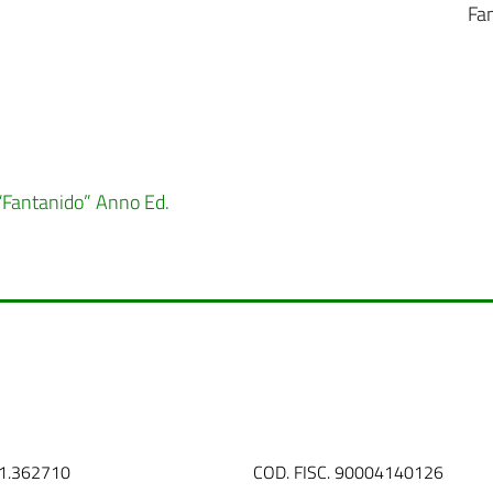
Fa
“Fantanido” Anno Ed.
31.362710
COD. FISC. 90004140126