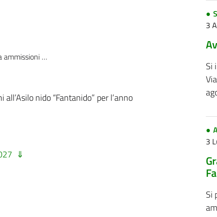
S
3 
Av
Nido ” Fantanido” anno Ed. 2026/2027
Si 
Via
ag
i all’Asilo nido “Fantanido” per l’anno
A
3 L
2027
Gr
Fa
Si 
amm