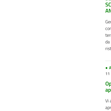
SC
A
Gen
con
te
da 
ris
A
11
Op
ap
Vi
apr