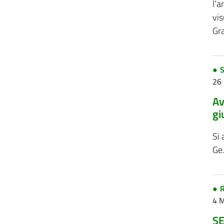
l’
vis
Gra
S
26
Av
gi
Si 
Ge.
R
4 
SE