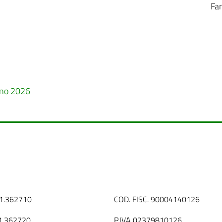
Fa
ugno 2026
31.362710
COD. FISC. 90004140126
1.362720
P.IVA 02379810126