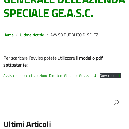
SPECIALE GE.A.S.C.
Home
Ultime Notizie
AVVISO PUBBLICO DI SELEZIONE PER LA STIPULA DI UN CONTRATTO DI LAVORO SUBORDINATO A TEMPO DETERMINATO PER LA DURATA DI 3 ANNI, EVENTUALMENTE RINNOVABILE AI SENSI DELLE NORMATIVE VIGENTI, A TEMPO PARZIALE SETTIMANALE DI 20 ORE, DI DIRETTORE GENERALE DELL’AZIENDA SPECIALE GE.A.S.C.
Per scaricare l’avviso potete utilizzare il
modello pdf
sottostante
:
Avviso pubblico di selezione Direttore Generale Ge.a.s.c
Download
Ultimi Articoli