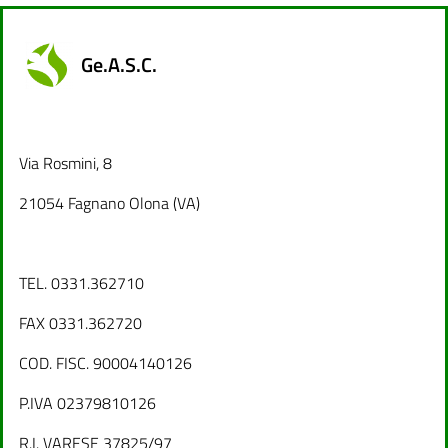
Ge.A.S.C.
Via Rosmini, 8
21054 Fagnano Olona (VA)
TEL. 0331.362710
FAX 0331.362720
COD. FISC. 90004140126
P.IVA 02379810126
R.I. VARESE 37825/97